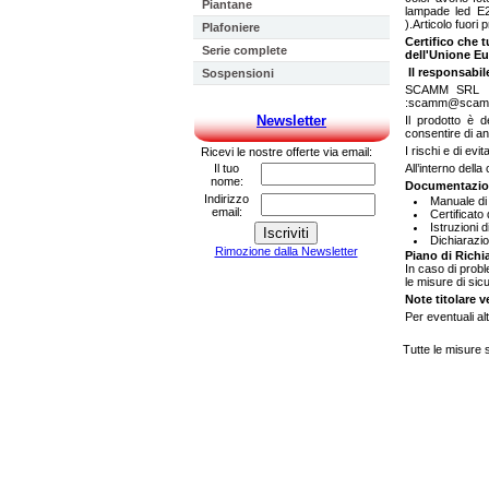
Piantane
lampade led E2
).Articolo fuori 
Plafoniere
Certifico che t
Serie complete
dell'Unione Eu
Il responsabil
Sospensioni
SCAMM SRL VI
:scamm@scamm
Newsletter
Il prodotto è d
consentire di an
I rischi e di evi
Ricevi le nostre offerte via email:
Il tuo
All’interno dell
nome:
Documentazion
Indirizzo
Manuale di
email:
Certificato
Istruzioni 
Dichiarazio
Rimozione dalla Newsletter
Piano di Richi
In caso di probl
le misure di sic
Note titolare v
Per eventuali al
Tutte le misure 