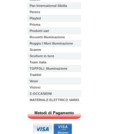
Pan International Sibilla
Perenz
Playled
Prisma
Prodotti vari
Rossetti Illuminazione
Ruggiu I Mori illuminazione
Scamm
Sculture in luce
Team italia
TOFFOLI_Illuminazione
Traddel
Vesoi
Vistosi
Z-OCCASIONI
MATERIALE ELETTRICO VARIO
Metodi di Pagamento