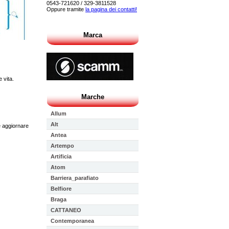
0543-721620 / 329-3811528
Oppure tramite
la pagina dei contatti!
Marca
 vita.
Marche
Allum
Alt
e aggiornare
Antea
Artempo
Artificia
Atom
Barriera_parafiato
Belfiore
Braga
CATTANEO
Contemporanea