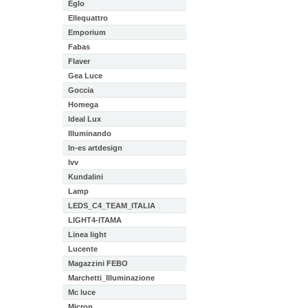
Eglo
Ellequattro
Emporium
Fabas
Flaver
Gea Luce
Goccia
Homega
Ideal Lux
Illuminando
In-es artdesign
Ivv
Kundalini
Lamp
LEDS_C4_TEAM_ITALIA
LIGHT4-ITAMA
Linea light
Lucente
Magazzini FEBO
Marchetti_Illuminazione
Mc luce
Micron