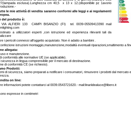
7(lampada esclusa).Lunghezza cm 40,5 x 13 x 12.(disponibile pz 1avorio
produzione.-
utte le mie attività di vendita saranno conformi alle leggi e ai regolamenti
ropea.
e del prodotto è:
A ALFIERI 133 CAMPI BISANZIO (FI) tel. 0039-05509413390 mail
lighting.com
estinato a utilizzatori esperti ,con istruzione ed esperienza rilevanti tali da
alizzare
tare i pericoli connessi all’oggetto acquistato. Non è adatto a bambini .
a confezione istruzioni montaggio,manutenzione,modalità eventuali riparazioni,smaltimento a fine
e allegata:
 uso e manutenzione.
 di conformità alle normative UE (se applicabile).
di sicurezza in lingua comprensibile per il mercato di destinazione.
ne di conformità CE (se richiesto).
amo Prodotti:
emi di sicurezza, siamo preparati a notificare i consumatori, rimuovere i prodotti dal mercato 
urezza.
endita on line:
tre informazioni potete contattarci al 0039.0543721620.- mail:linariidealuce@libero.it
sono espresse in centimetri