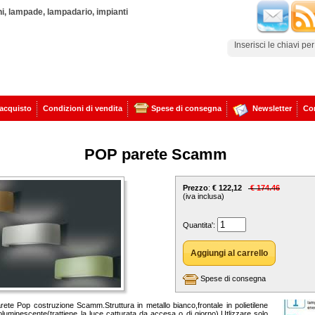
ni, lampade, lampadario, impianti
'acquisto
Condizioni di vendita
Spese di consegna
Newsletter
Con
POP parete Scamm
Prezzo
:
€ 122,12
€ 174.46
(iva inclusa)
Quantita':
Spese di consegna
te Pop costruzione Scamm.Struttura in metallo bianco,frontale in polietilene
toluminescente(trattiene la luce catturata da accesa o di giorno).Utlizzare solo