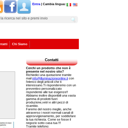
Entra
| Cambia lingua:
tatti
Chi Siamo
Contatti
Cerchi un prodotto che non è
presente nel nostro sito?
Richiedici una quotazione tramite
mail
info@illuminazioneonline.it
con
l’elenco degli articoli che ti
interessano.Ti risponderemo con un
preventivo personalizzato
rispondente alle tue esigenze!!
Abbiamo inoltre disponibili una vasta
gamma di prodotti fuori
produzione,vetri e altri pezzi di
ricambio.
Faremo del nostro meglio, anche
attraverso i nostri normali canali di
approvvigionamento, per soddisfare
la tua richiesta. Come se fosse il
negozio sotto casa tua !!!
Tramite telefono: