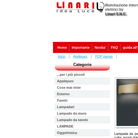
Illuminazione inter
elettrici by
Linari S.N.C.
Home
Importante
Novita'
FAQ
guida all
Inizio
Appliques
POP parete
Categorie
...per i più piccoli
Appliques
Cose mai viste
Esterno
Faretti
Lampadari
Lampade da muro
Lampade da tavolo
LAMPADE
Oggettistica
Lampada da pare
color avorio fo