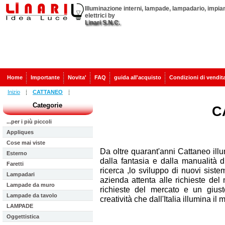
Illuminazione interni, lampade, lampadario, impian
elettrici by
Linari S.N.C.
Home
Importante
Novita'
FAQ
guida all'acquisto
Condizioni di vendit
Inizio
CATTANEO
Categorie
C
...per i più piccoli
Appliques
Cose mai viste
Da oltre quarant'anni Cattaneo il
Esterno
dalla fantasia e dalla manualità di
Faretti
ricerca ,lo sviluppo di nuovi siste
Lampadari
azienda attenta alle richieste del
Lampade da muro
richieste del mercato e un giusto
Lampade da tavolo
creatività che dall'Italia illumina il
LAMPADE
Oggettistica