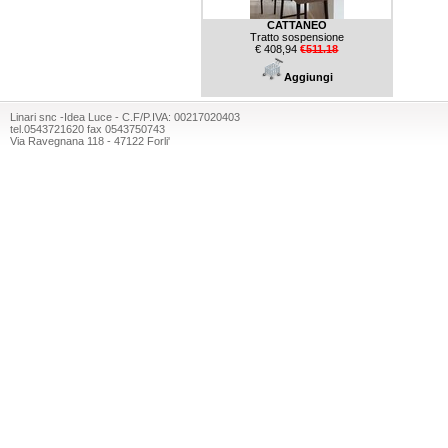
CATTANEO
Tratto sospensione
€ 408,94
€511.18
Aggiungi
Linari snc -Idea Luce - C.F/P.IVA: 00217020403
tel.0543721620 fax 0543750743
Via Ravegnana 118 - 47122 Forli'