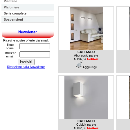
Piantane
Plafoniere
Serie complete
Sospensioni
Newsletter
Ricevi le nostre offerte via email:
Il tuo
nome:
CATTANEO
Indirizzo
Abbraccio parete
email:
€ 196,54
€218.38
Rimozione dalla Newsletter
Aggiungi
CATTANEO
Cubick parete
€ 102,66
€120.78