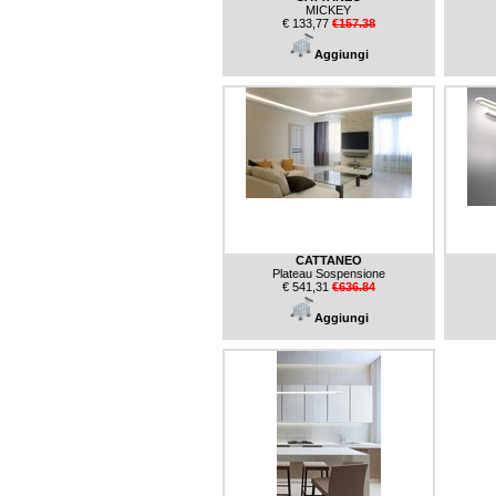
MICKEY
€ 133,77
€157.38
Aggiungi
CATTANEO
Plateau Sospensione
€ 541,31
€636.84
Aggiungi