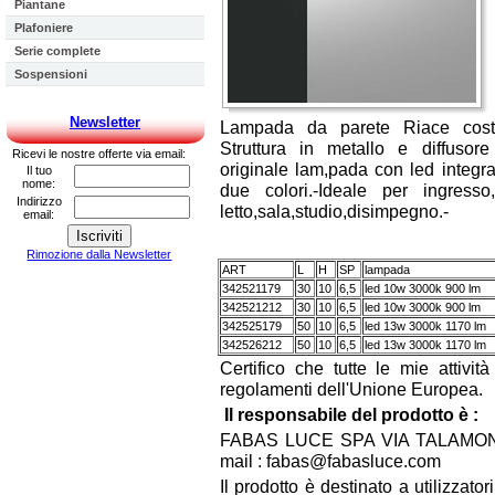
Piantane
Plafoniere
Serie complete
Sospensioni
Newsletter
Lampada da parete Riace costr
Struttura in metallo e diffusore 
Ricevi le nostre offerte via email:
originale lam,pada con led integr
Il tuo
nome:
due colori.-Ideale per ingresso,
Indirizzo
letto,sala,studio,disimpegno.-
email:
Rimozione dalla Newsletter
ART
L
H
SP
lampada
342521179
30
10
6,5
led 10w 3000k 900 lm
342521212
30
10
6,5
led 10w 3000k 900 lm
342525179
50
10
6,5
led 13w 3000k 1170 lm
342526212
50
10
6,5
led 13w 3000k 1170 lm
Certifico che tutte le mie attivi
regolamenti dell'Unione Europea.
Il responsabile del prodotto è :
FABAS LUCE SPA VIA TALAMONI
mail : fabas@fabasluce.com
Il prodotto è destinato a utilizzato