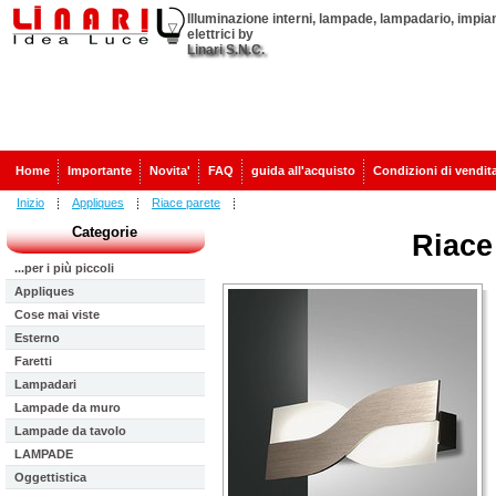
Illuminazione interni, lampade, lampadario, impian
elettrici by
Linari S.N.C.
Home
Importante
Novita'
FAQ
guida all'acquisto
Condizioni di vendit
Inizio
Appliques
Riace parete
Categorie
Riace
...per i più piccoli
Appliques
Cose mai viste
Esterno
Faretti
Lampadari
Lampade da muro
Lampade da tavolo
LAMPADE
Oggettistica