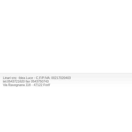
Linari snc -Idea Luce - C.F/P.IVA: 00217020403
tel.0543721620 fax 0543750743
Via Ravegnana 118 - 47122 Forli'