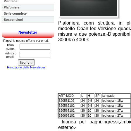
Piantane
Plafoniere
Serie complete
Sospensioni
Plafoniera conn struttura in p
modello Oban led.Versione quadr
Newsletter
misure e due potenze.-Disponibni
3000k o 4000k.
Ricevi le nostre offerte via email:
Il tuo
nome:
Indirizzo
email:
Rimozione dalla Newsletter
ART-MOD
L
H
SP
lampada
320561102
24
9,5
24
led osram 15w
320562102
24
9,5
24
led osram 15w
320565102
30
10
30
led osram 27w
320666102
30
10
30
led osram 27w
Idonea per bagni,ingressi,ambi
esterno.-