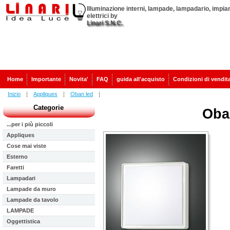
Illuminazione interni, lampade, lampadario, impian
elettrici by
Linari S.N.C.
Home
Importante
Novita'
FAQ
guida all'acquisto
Condizioni di vendit
Inizio
Appliques
Oban led
Categorie
Oba
...per i più piccoli
Appliques
Cose mai viste
Esterno
Faretti
Lampadari
Lampade da muro
Lampade da tavolo
LAMPADE
Oggettistica