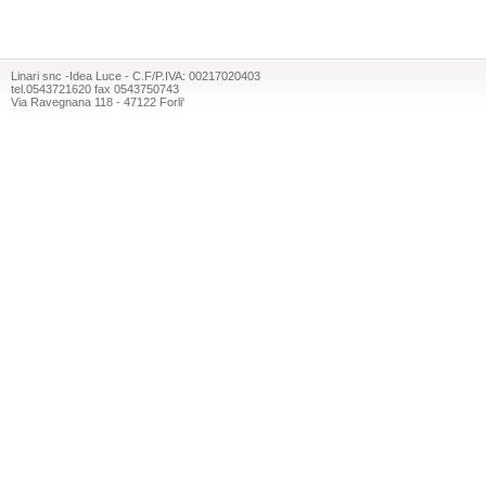
Linari snc -Idea Luce - C.F/P.IVA: 00217020403
tel.0543721620 fax 0543750743
Via Ravegnana 118 - 47122 Forli'