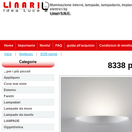
Illuminazione interni, lampade, lampadario, impian
elettrici by
Linari S.N.C.
Home
Importante
Novita'
FAQ
guida all'acquisto
Condizioni di vendit
Inizio
Appliques
8338 parete
Categorie
8338 p
...per i più piccoli
Appliques
Cose mai viste
Esterno
Faretti
Lampadari
Lampade da muro
Lampade da tavolo
LAMPADE
Oggettistica