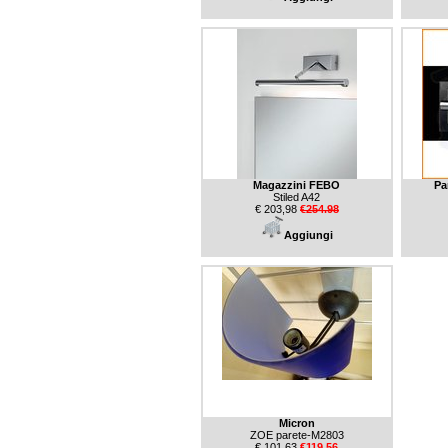
Magazzini FEBO
Pa
Stiled A42
€ 203,98
€254.98
Aggiungi
Micron
ZOE parete-M2803
€ 101,63
€119.56