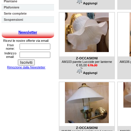
Piantane
Aggiungi
Plafoniere
Serie complete
Sospensioni
Newsletter
Ricevi le nostre offerte via email:
Il tuo
nome:
Indirizzo
email:
Z-OCCASIONI
AM103 parete Lucciole per lanterne
AM106 p
€ 65,00
€79.30
Rimozione dalla Newsletter
Aggiungi
Z-OCCASIONI