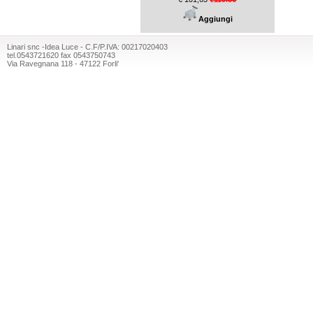
Aggiungi
Linari snc -Idea Luce - C.F/P.IVA: 00217020403
tel.0543721620 fax 0543750743
Via Ravegnana 118 - 47122 Forli'