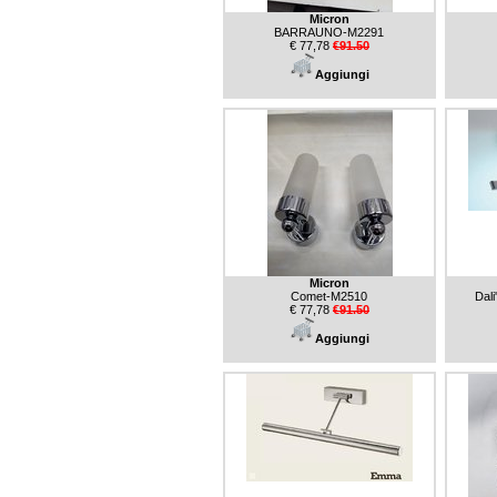
Micron
BARRAUNO-M2291
€ 77,78
€91.50
Aggiungi
Micron
Comet-M2510
Dali
€ 77,78
€91.50
Aggiungi