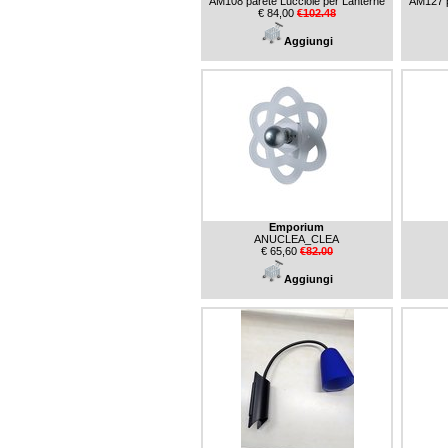
AM108 parete Lucciole per Lanterne
AM127 p
€ 84,00
€102.48
Aggiungi
Emporium
ANUCLEA_CLEA
€ 65,60
€82.00
Aggiungi