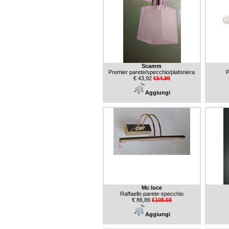
Scamm
Premier parete/specchio/plafoniera
P
€ 43,92
€54.90
Aggiungi
Mc luce
Raffaello parete-specchio
€ 86,86
€108.58
Aggiungi