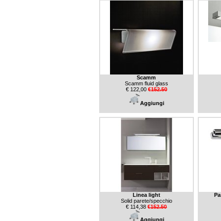
Scamm
Scamm fluid glass
€ 122,00
€152.50
Aggiungi
Linea light
Pa
Solid parete/specchio
€ 114,38
€152.50
Aggiungi