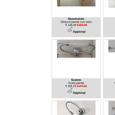
Illuminando
Ginevra parete con vetro
€ 146,40
€183.00
Aggiungi
Scamm
Greta parete
€ 118,10
€147.62
Aggiungi