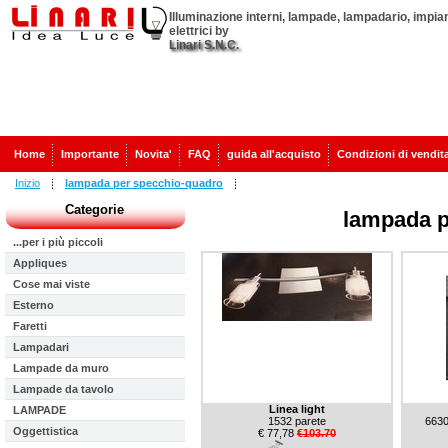
Illuminazione interni, lampade, lampadario, impian
elettrici by
Linari S.N.C.
Home
Importante
Novita'
FAQ
guida all'acquisto
Condizioni di vendit
Inizio
lampada per specchio-quadro
Categorie
lampada p
...per i più piccoli
Appliques
Cose mai viste
Esterno
Faretti
Lampadari
Lampade da muro
Lampade da tavolo
Linea light
LAMPADE
1532 parete
6630
Oggettistica
€ 77,78
€103.70