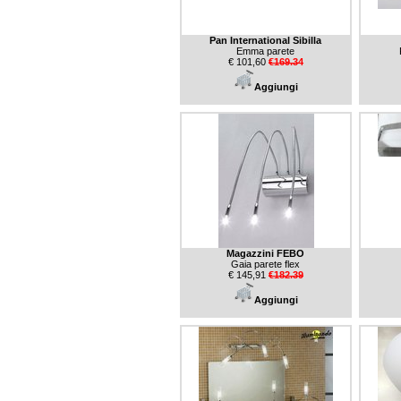
Pan International Sibilla
Emma parete
€ 101,60
€169.34
Aggiungi
Magazzini FEBO
Gaia parete flex
€ 145,91
€182.39
Aggiungi