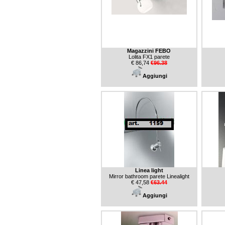
Magazzini FEBO
Lolita FX1 parete
€ 86,74
€96.38
Aggiungi
Linea light
Mirror bathroom parete Linealight
€ 47,58
€63.44
Aggiungi